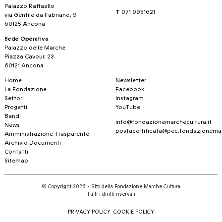
Palazzo Raffaello
T
071 9951621
via Gentile da Fabriano, 9
60125 Ancona
Sede Operativa
Palazzo delle Marche
Piazza Cavour, 23
60121 Ancona
Home
Newsletter
La Fondazione
Facebook
Settori
Instagram
Progetti
YouTube
Bandi
info@fondazionemarchecultura.it
News
postacertificata@pec.fondazionemar
Amministrazione Trasparente
Archivio Documenti
Contatti
Sitemap
© Copyright 2026 - Sito della Fondazione Marche Cultura
Tutti i diritti riservati
PRIVACY POLICY
COOKIE POLICY