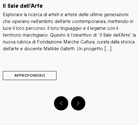
Il Sale dell’Arte
I
Esplorare la ricerca di artisti e artiste delle ultime generazioni
“
che operano nell’ambito dell’arte contemporanea, mettendo in
M
luce il loro percorso, il loro linguaggio e il legame con il
p
territorio marchigiano. Questo è l’obiettivo di “Il Sale dell’Arte”, la
p
o
nuova rubrica di Fondazione Marche Cultura, curata dalla storica
P
dell’arte e docente Matilde Galletti. Un progetto […]
s
i
APPROFONDISCI