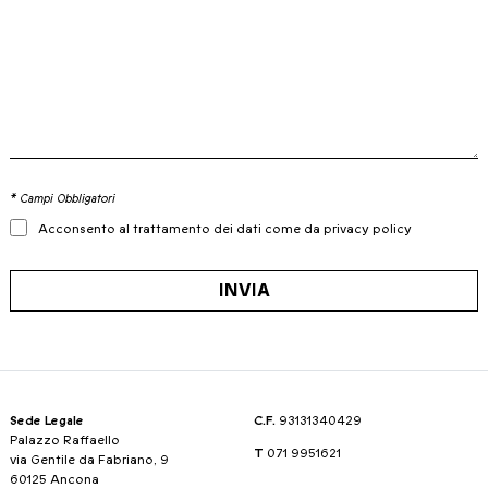
* Campi Obbligatori
Acconsento al trattamento dei dati come da privacy policy
INVIA
Sede Legale
C.F.
93131340429
Palazzo Raffaello
T
071 9951621
via Gentile da Fabriano, 9
60125 Ancona