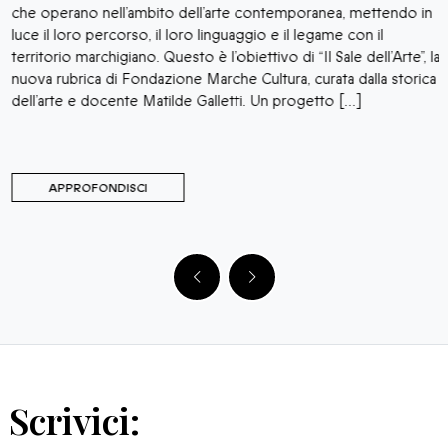
“
che operano nell’ambito dell’arte contemporanea, mettendo in
M
luce il loro percorso, il loro linguaggio e il legame con il
p
territorio marchigiano. Questo è l’obiettivo di “Il Sale dell’Arte”, la
p
o
nuova rubrica di Fondazione Marche Cultura, curata dalla storica
P
dell’arte e docente Matilde Galletti. Un progetto […]
s
i
APPROFONDISCI
Scrivici: