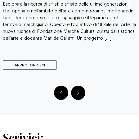
Esplorare la ricerca di artisti e artiste delle ultime generazioni
“
che operano nell’ambito dell’arte contemporanea, mettendo in
M
luce il loro percorso, il loro linguaggio e il legame con il
p
territorio marchigiano. Questo è l’obiettivo di “Il Sale dell’Arte”, la
p
o
nuova rubrica di Fondazione Marche Cultura, curata dalla storica
P
dell’arte e docente Matilde Galletti. Un progetto […]
s
i
APPROFONDISCI
Scrivici: