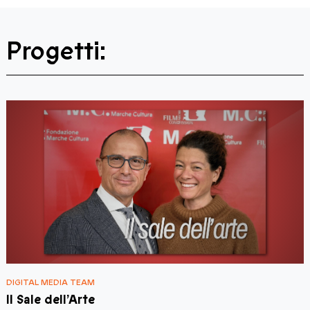
Progetti:
DIGITAL MEDIA TEAM
D
Il Sale dell’Arte
I