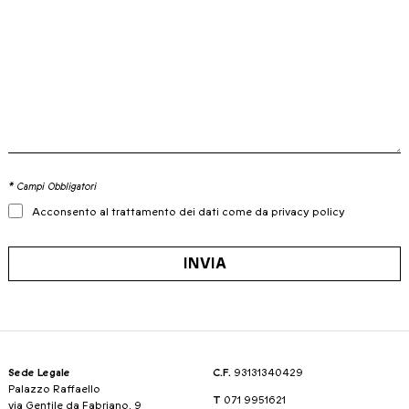
* Campi Obbligatori
Acconsento al trattamento dei dati come da privacy policy
INVIA
Sede Legale
C.F.
93131340429
Palazzo Raffaello
T
071 9951621
via Gentile da Fabriano, 9