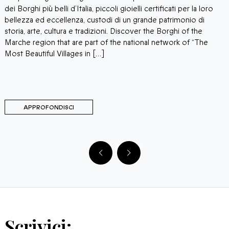
ca
S
dei Borghi più belli d’Italia, piccoli gioielli certificati per la loro
a
bellezza ed eccellenza, custodi di un grande patrimonio di
co
l
storia, arte, cultura e tradizioni. Discover the Borghi of the
d
Marche region that are part of the national network of “The
co
F
Most Beautiful Villages in […]
a
m
APPROFONDISCI
Scrivici: