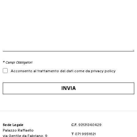
* Campi Obbligatori
Acconsento al trattamento dei dati come da privacy policy
INVIA
Sede Legale
C.F.
93131340429
Palazzo Raffaello
T
071 9951621
via Gentile da Fabriano, 9