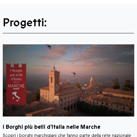
Progetti:
D
I Borghi più belli d’Italia nelle Marche
Scopri i borghi marchigiani che fanno parte della rete nazionale