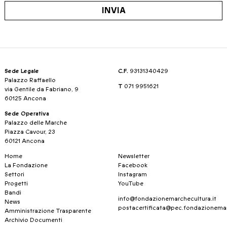
INVIA
Sede Legale
C.F.
93131340429
Palazzo Raffaello
T
071 9951621
via Gentile da Fabriano, 9
60125 Ancona
Sede Operativa
Palazzo delle Marche
Piazza Cavour, 23
60121 Ancona
Home
Newsletter
La Fondazione
Facebook
Settori
Instagram
Progetti
YouTube
Bandi
info@fondazionemarchecultura.it
News
postacertificata@pec.fondazionemar
Amministrazione Trasparente
Archivio Documenti