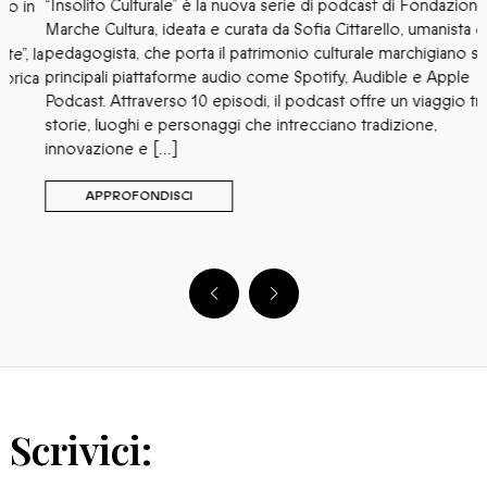
“Insolito Culturale” è la nuova serie di podcast di Fondazione
p
Marche Cultura, ideata e curata da Sofia Cittarello, umanista e
a
pedagogista, che porta il patrimonio culturale marchigiano sulle
la
g
principali piattaforme audio come Spotify, Audible e Apple
a
p
Podcast. Attraverso 10 episodi, il podcast offre un viaggio tra
e
storie, luoghi e personaggi che intrecciano tradizione,
M
innovazione e […]
APPROFONDISCI
Scrivici: