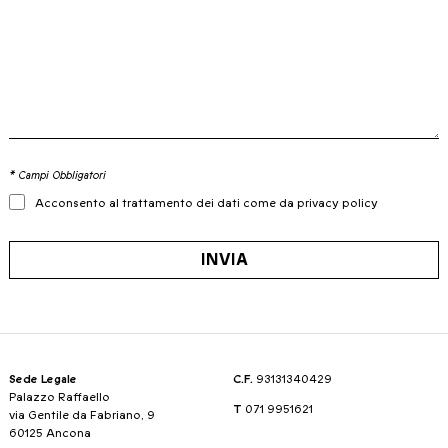
* Campi Obbligatori
Acconsento al trattamento dei dati come da privacy policy
INVIA
Sede Legale
C.F.
93131340429
Palazzo Raffaello
T
071 9951621
via Gentile da Fabriano, 9
60125 Ancona