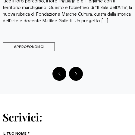
M
luce il loro percorso, il loro linguaggio e il legame con il
p
territorio marchigiano. Questo è l’obiettivo di “Il Sale dell’Arte”, la
p
o
nuova rubrica di Fondazione Marche Cultura, curata dalla storica
P
dell’arte e docente Matilde Galletti. Un progetto […]
s
i
APPROFONDISCI
Scrivici:
IL TUO NOME *