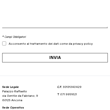
* Campi Obbligatori
Acconsento al trattamento dei dati come da privacy policy
INVIA
Sede Legale
C.F.
93131340429
Palazzo Raffaello
T
071 9951621
via Gentile da Fabriano, 9
60125 Ancona
Sede Operativa