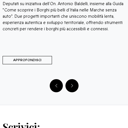
Deputati su iniziativa dell’On. Antonio Baldelli, insieme alla Guida
p
"Come scoprire i Borghi più belli d’Italia nelle Marche senza
c
auto". Due progetti importanti che uniscono mobilità lenta,
Q
esperienza autentica e sviluppo territoriale, offrendo strumenti
d
concreti per rendere i borghi più accessibili e connessi.
c
R
t
APPROFONDISCI
Scrivici: