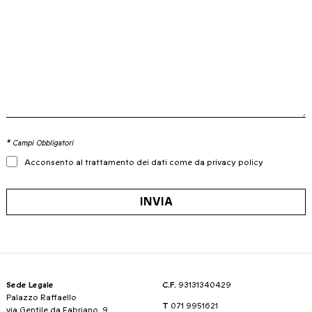
* Campi Obbligatori
Acconsento al trattamento dei dati come da privacy policy
INVIA
Sede Legale
C.F.
93131340429
Palazzo Raffaello
T
071 9951621
via Gentile da Fabriano, 9