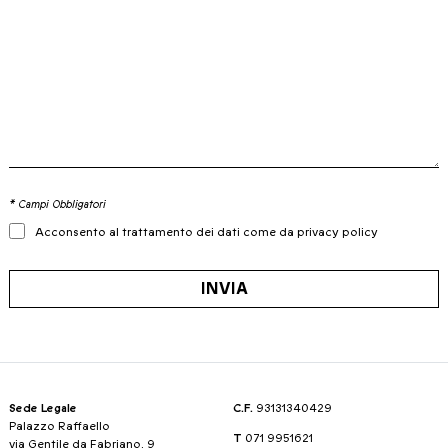
* Campi Obbligatori
Acconsento al trattamento dei dati come da privacy policy
INVIA
Sede Legale
C.F.
93131340429
Palazzo Raffaello
T
071 9951621
via Gentile da Fabriano, 9