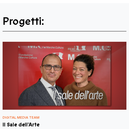
Progetti:
DIGITAL MEDIA TEAM
D
Il Sale dell’Arte
I