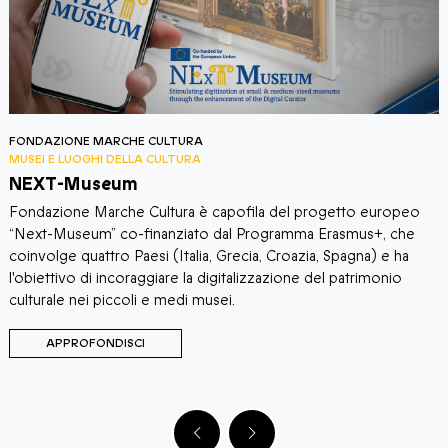
ONDAZIONE MARCHE CULTURA
MUSE
USEI E LUOGHI DELLA CULTURA
Gra
EXT-Museum
Ogni
ondazione Marche Cultura è capofila del progetto europeo
viag
Next-Museum” co-finanziato dal Programma Erasmus+, che
muse
oinvolge quattro Paesi (Italia, Grecia, Croazia, Spagna) e ha
'obiettivo di incoraggiare la digitalizzazione del patrimonio
ulturale nei piccoli e medi musei.
APPROFONDISCI