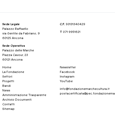
Sede Legale
C.F.
93131340429
Palazzo Raffaello
T
071 9951621
via Gentile da Fabriano, 9
60125 Ancona
Sede Operativa
Palazzo delle Marche
Piazza Cavour, 23
60121 Ancona
Home
Newsletter
La Fondazione
Facebook
Settori
Instagram
Progetti
YouTube
Bandi
info@fondazionemarchecultura.it
News
postacertificata@pec.fondazionemar
Amministrazione Trasparente
Archivio Documenti
Contatti
Sitemap