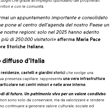
Luoghi che grazie all’impegno quotidiano dei proprietari,
rritori e con le comunità.
ormai un appuntamento importante e consolidato
, che pone al centro dell’agenda del nostro Paese un
le nostre regioni: solo nel 2025 hanno aderito
più di 250.000 visitatori»
afferma
Maria Pace
re Storiche Italiane
.
diffuso d’Italia
esidenze, castelli e giardini storici
che svolge una
sua presenza capillare, rappresenta
una vera infrastruttura
particolare nei centri minori e nelle aree interne.
di di futuro. Un patrimonio vivo per un valore condiviso
e non sono solo da conservare, ma da valorizzare e rendere
ano continuare a generare valore culturale, sociale ed