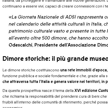
italiana, da proteggere e tramandare alle nuove generazioni. 
continuano a essere vivi, capaci di creare connessioni con i te
«La Giornata Nazionale di ADSI rappresenta 
nel calendario delle attività culturali in Italia
patrimonio culturale vasto e presente in tutte 
all’evento oltre 500 dimore, che hanno accolto 
Odescalchi
,
Presidente dell’Associazione Dimo
Dimore storiche: il più grande museo 
Le dimore storiche costituiscono
una rete immobili d’epoca, r
funzione pubblica e sociale fondamentale e che, grazie alla 
che attraversa tutta l’Italia e genera valore nei territori, in 
Da questa prospettiva nasce il tema della
XVI edizione
Custo
che richiama la responsabilità del prendersi cura di beni ch
fruibili all’interno delle comunità di riferimento, perché poss
economico
.