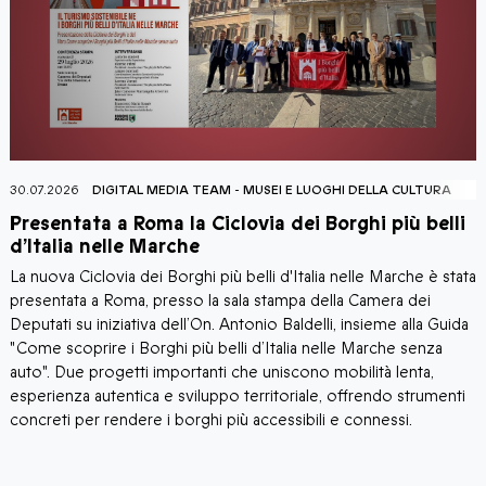
30.07.2026
DIGITAL MEDIA TEAM
-
MUSEI E LUOGHI DELLA CULTURA
2
Presentata a Roma la Ciclovia dei Borghi più belli
T
d’Italia nelle Marche
La nuova Ciclovia dei Borghi più belli d'Italia nelle Marche è stata
I
presentata a Roma, presso la sala stampa della Camera dei
a
Deputati su iniziativa dell’On. Antonio Baldelli, insieme alla Guida
p
"Come scoprire i Borghi più belli d’Italia nelle Marche senza
c
auto". Due progetti importanti che uniscono mobilità lenta,
Q
esperienza autentica e sviluppo territoriale, offrendo strumenti
d
concreti per rendere i borghi più accessibili e connessi.
c
R
t