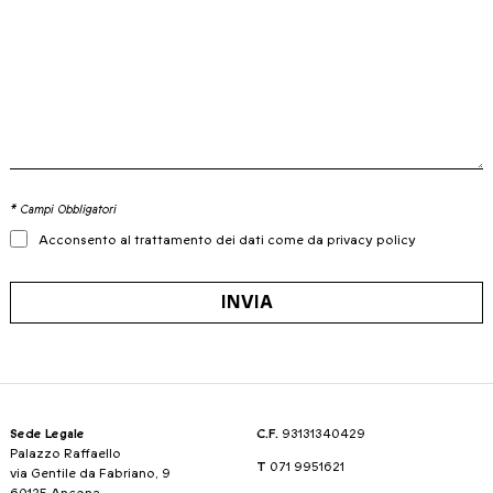
* Campi Obbligatori
Acconsento al trattamento dei dati come da privacy policy
INVIA
Sede Legale
C.F.
93131340429
Palazzo Raffaello
T
071 9951621
via Gentile da Fabriano, 9
60125 Ancona