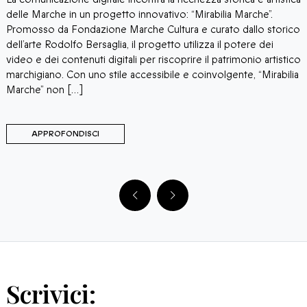
d
a
delle Marche in un progetto innovativo: “Mirabilia Marche”.
b
Promosso da Fondazione Marche Cultura e curato dallo storico
s
dell’arte Rodolfo Bersaglia, il progetto utilizza il potere dei
M
video e dei contenuti digitali per riscoprire il patrimonio artistico
M
e
marchigiano. Con uno stile accessibile e coinvolgente, “Mirabilia
Marche” non […]
APPROFONDISCI
Scrivici: