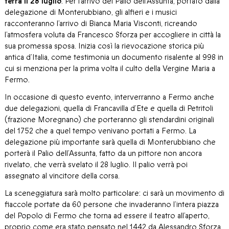
terrà il 28 luglio
. Per l’arrivo del Palio dell’Assunta, portato dalla
delegazione di Monterubbiano, gli alfieri e i musici
racconteranno l’arrivo di Bianca Maria Visconti, ricreando
l’atmosfera voluta da Francesco Sforza per accogliere in città la
sua promessa sposa. Inizia così la rievocazione storica più
antica d’Italia, come testimonia un documento risalente al 998 in
cui si menziona per la prima volta il culto della Vergine Maria a
Fermo.
In occasione di questo evento, interverranno a Fermo anche
due delegazioni, quella di Francavilla d’Ete e quella di Petritoli
(frazione Moregnano) che porteranno gli stendardini originali
del 1752 che a quel tempo venivano portati a Fermo. La
delegazione più importante sarà quella di Monterubbiano che
porterà il Palio dell’Assunta, fatto da un pittore non ancora
rivelato, che verrà svelato il 28 luglio. Il palio verrà poi
assegnato al vincitore della corsa.
La sceneggiatura sarà molto particolare: ci sarà un movimento di
fiaccole portate da 60 persone che invaderanno l’intera piazza
del Popolo di Fermo che torna ad essere il teatro all’aperto,
proprio come era stato pensato nel 1442 da Alessandro Sforza