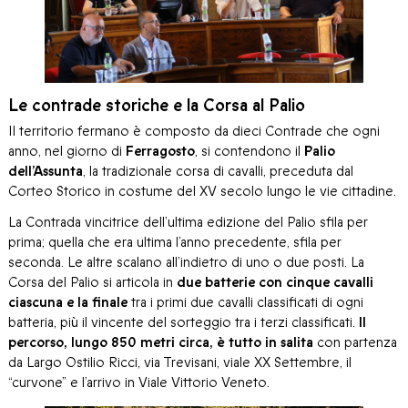
Le contrade storiche e la Corsa al Palio
Il territorio fermano è composto da dieci Contrade che ogni
anno, nel giorno di
Ferragosto
, si contendono il
Palio
dell’Assunta
, la tradizionale corsa di cavalli, preceduta dal
Corteo Storico in costume del XV secolo lungo le vie cittadine.
La Contrada vincitrice dell’ultima edizione del Palio sfila per
prima; quella che era ultima l’anno precedente, sfila per
seconda. Le altre scalano all’indietro di uno o due posti. La
Corsa del Palio si articola in
due batterie con cinque cavalli
ciascuna e la finale
tra i primi due cavalli classificati di ogni
batteria, più il vincente del sorteggio tra i terzi classificati.
Il
percorso, lungo 850 metri circa, è tutto in salita
con partenza
da Largo Ostilio Ricci, via Trevisani, viale XX Settembre, il
“curvone” e l’arrivo in Viale Vittorio Veneto.