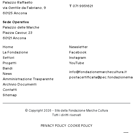
Palazzo Raffaello
T
071 9951621
via Gentile da Fabriano, 9
60125 Ancona
Sede Operativa
Palazzo delle Marche
Piazza Cavour, 23
60121 Ancona
Home
Newsletter
La Fondazione
Facebook
Settori
Instagram
Progetti
YouTube
Bandi
info@fondazionemarchecultura.it
News
postacertificata@pec.fondazionemar
Amministrazione Trasparente
Archivio Documenti
Contatti
Sitemap
© Copyright 2026 - Sito della Fondazione Marche Cultura
Tutti i diritti riservati
PRIVACY POLICY
COOKIE POLICY