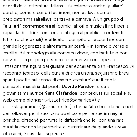
esordi della letteratura italiana – fu chiamato anche “giullare”
perché, come dicono i testimoni, non parlava come i
predicatori ma saltellava, danzava e cantava. A un
gruppo di
“giullari” contemporanei
(comici, attori e musicisti noti per la
capacità di offrire con ironia e allegria al pubblico contenuti
tutt’altro che banali), è affidato il compito di raccontare con
grande leggerezza e altrettanta sincerità – in forme diverse e
insolite, dal monologo alla conversazione, con battute o con
canzoni – la propria personale esperienza con l’opera e
l’affascinante figura del giullare per eccellenza, San Francesco. Al
racconto festoso, della durata di circa un’ora, seguiranno brevi
spunti poetici sul senso di essere ‘creature’ curati con la
consueta maestria dal poeta
Davide Rondoni
e dalla
giovanissima autrice
Sara Ciafardoni
conosciuta sui social e sul
web come blogger («LaLettriceSognatrice») e
bookstagrammer (@lasarabooks), che ha fatto breccia nei cuori
dei follower per il suo tono poetico e per le sue immagini
oniriche, oltreché per tutte le difficoltà che lei, con una rara
malattia che non le permette di camminare da quando aveva
otto anni, è riuscita a superare.