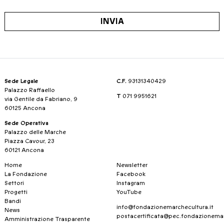
INVIA
Sede Legale
C.F.
93131340429
Palazzo Raffaello
T
071 9951621
via Gentile da Fabriano, 9
60125 Ancona
Sede Operativa
Palazzo delle Marche
Piazza Cavour, 23
60121 Ancona
Home
Newsletter
La Fondazione
Facebook
Settori
Instagram
Progetti
YouTube
Bandi
info@fondazionemarchecultura.it
News
postacertificata@pec.fondazionemar
Amministrazione Trasparente