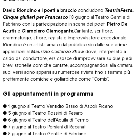
David Riondino e i poeti a braccio
concludono
TeatrinFesta.
Cinque giullari per Francesco
l’8 giugno al Teatro Gentile di
Fabriano con la partecipazione in scena dei poeti
Pietro De
Acutis
e
Giampiero Giamogante
.Cantante, scrittore,
drammaturgo, attore, regista e improvvisatore eccezionale,
Riondino è un artista amato dal pubblico sin dalle sue prime
apparizioni al
Maurizio Costanzo Show
dove, interpellato a
caldo dal conduttore, era capace di improvvisare su due piedi
brevi storielle comiche cantate, accompagnandosi alla chitarra. I
suoi versi sono apparsi su numerose riviste fino a testate più
prettamente comiche e goliardiche come “Comix”.
Gli appuntamenti in programma
•
1 giugno al Teatro Ventidio Basso di Ascoli Piceno
•
5 giugno al Teatro Rossini di Pesaro
•
6 giugno al Teatro dell’Aquila di Fermo
•
7 giugno al Teatro Persiani di Recanati
•
8 giugno al Teatro Gentile di Fabriano