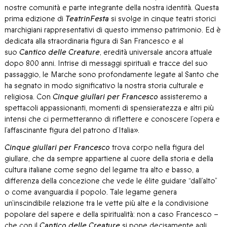
nostre comunità e parte integrante della nostra identità. Questa
prima edizione di
TeatrinFesta
si svolge in cinque teatri storici
marchigiani rappresentativi di questo immenso patrimonio. Ed è
dedicata alla straordinaria figura di San Francesco e al
suo
Cantico delle Creature
, eredità universale ancora attuale
dopo 800 anni. Intrise di messaggi spirituali e tracce del suo
passaggio, le Marche sono profondamente legate al Santo che
ha segnato in modo significativo la nostra storia culturale e
religiosa. Con
Cinque giullari per Francesco
assisteremo a
spettacoli appassionanti, momenti di spensieratezza e altri più
intensi che ci permetteranno di riflettere e conoscere l’opera e
l’affascinante figura del patrono d’Italia».
Cinque giullari per Francesco
trova corpo nella figura del
giullare, che da sempre appartiene al cuore della storia e della
cultura italiane come segno del legame tra alto e basso, a
differenza della concezione che vede le élite guidare “dall’alto”
o come avanguardia il popolo. Tale legame genera
un’inscindibile relazione tra le vette più alte e la condivisione
popolare del sapere e della spiritualità: non a caso Francesco –
che con il
Cantico delle Creature
si pone decisamente agli