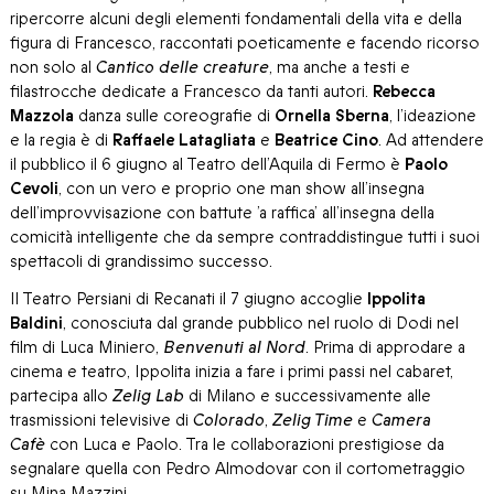
ripercorre alcuni degli elementi fondamentali della vita e della
figura di Francesco, raccontati poeticamente e facendo ricorso
non solo al
Cantico delle creature
, ma anche a testi e
filastrocche dedicate a Francesco da tanti autori.
Rebecca
Mazzola
danza sulle coreografie di
Ornella Sberna
, l’ideazione
e la regia è di
Raffaele Latagliata
e
Beatrice Cino
. Ad attendere
il pubblico il 6 giugno al Teatro dell’Aquila di Fermo è
Paolo
Cevoli
, con un vero e proprio one man show all’insegna
dell’improvvisazione con battute ’a raffica’ all’insegna della
comicità intelligente che da sempre contraddistingue tutti i suoi
spettacoli di grandissimo successo.
Il Teatro Persiani di Recanati il 7 giugno accoglie
Ippolita
Baldini
, conosciuta dal grande pubblico nel ruolo di Dodi nel
film di Luca Miniero,
Benvenuti al Nord
. Prima di approdare a
cinema e teatro, Ippolita inizia a fare i primi passi nel cabaret,
partecipa allo
Zelig Lab
di Milano e successivamente alle
trasmissioni televisive di
Colorado
,
Zelig Time
e
Camera
Cafè
con Luca e Paolo. Tra le collaborazioni prestigiose da
segnalare quella con Pedro Almodovar con il cortometraggio
su Mina Mazzini.