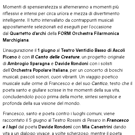
Momenti di spensieratezza si alterneranno a momenti più
riflessivi e intensi per circa un’ora e mezza di divertimento
intelligente. Il tutto intervallato da contrappunti musicali
appositamente selezionati ed eseguiti per l’occasione
dal
Quartetto d’archi
della
FORM Orchestra Filarmonica
Marchigiana
.
L’inaugurazione il
1 giugno
al
Teatro Ventidio Basso di Ascoli
Piceno
è con
Il Canto delle Creature
, un progetto originale
di
Ambrogio Sparagna
e
Davide Rondoni
con i solisti
dell’
Orchestra Popolare Italiana
, per un concerto di boschi
musicali, pascoli sonori, cuori vibranti. Un viaggio poetico
musicale sulle orme di Francesco e del suo
Cantico
, testo che il
poeta santo e giullare scrisse in tre momenti della sua vita,
concludendolo poco prima della morte, sintesi semplice e
profonda della sua visione del mondo.
Francesco, santo e poeta contro i luoghi comuni, viene
raccontato il 5 giugno al Teatro Rossini di Pesaro in
Francesco
e i lupi
dal poeta
Davide Rondoni
con
Mia Canestrini
dando
vita a un dialogo vivace, a volte scherzoso, mentre il poeta