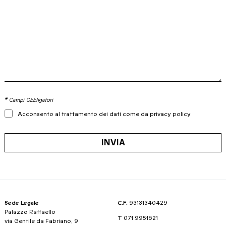
* Campi Obbligatori
Acconsento al trattamento dei dati come da privacy policy
INVIA
Sede Legale
C.F.
93131340429
Palazzo Raffaello
T
071 9951621
via Gentile da Fabriano, 9