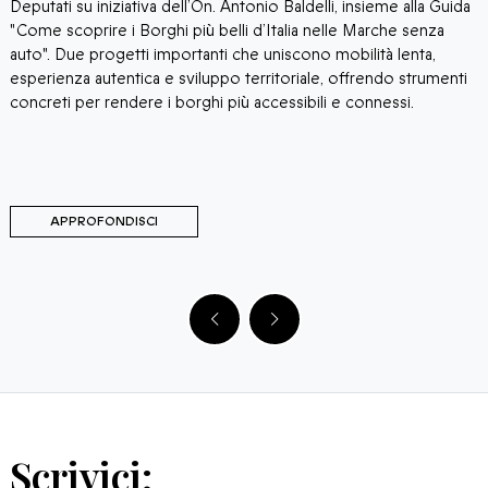
Deputati su iniziativa dell’On. Antonio Baldelli, insieme alla Guida
p
"Come scoprire i Borghi più belli d’Italia nelle Marche senza
c
auto". Due progetti importanti che uniscono mobilità lenta,
Q
esperienza autentica e sviluppo territoriale, offrendo strumenti
d
concreti per rendere i borghi più accessibili e connessi.
c
R
t
APPROFONDISCI
Scrivici: