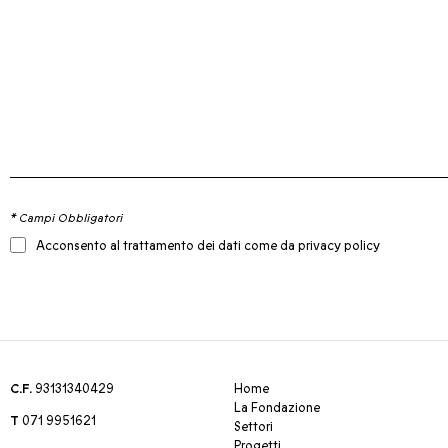
* Campi Obbligatori
Acconsento al trattamento dei dati come da privacy policy
C.F.
93131340429
Home
La Fondazione
T
071 9951621
Settori
Progetti