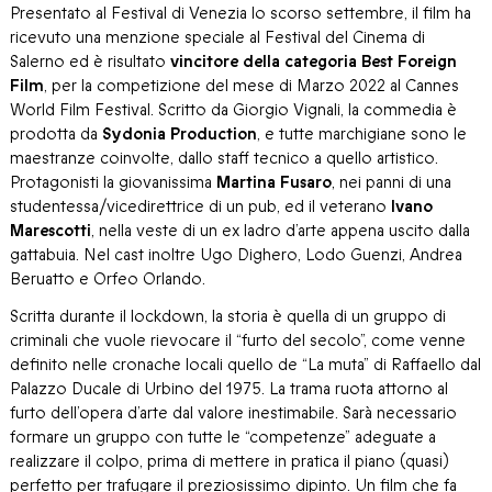
Presentato al Festival di Venezia lo scorso settembre, il film ha
ricevuto una menzione speciale al Festival del Cinema di
Salerno ed è risultato
vincitore della categoria Best Foreign
Film
, per la competizione del mese di Marzo 2022 al Cannes
World Film Festival. Scritto da Giorgio Vignali, la commedia è
prodotta da
Sydonia Production
, e tutte marchigiane sono le
maestranze coinvolte, dallo staff tecnico a quello artistico.
Protagonisti la giovanissima
Martina Fusaro
, nei panni di una
studentessa/vicedirettrice di un pub, ed il veterano
Ivano
Marescotti
, nella veste di un ex ladro d’arte appena uscito dalla
gattabuia. Nel cast inoltre Ugo Dighero, Lodo Guenzi, Andrea
Beruatto e Orfeo Orlando.
Scritta durante il lockdown, la storia è quella di un gruppo di
criminali che vuole rievocare il “furto del secolo”, come venne
definito nelle cronache locali quello de “La muta” di Raffaello dal
Palazzo Ducale di Urbino del 1975. La trama ruota attorno al
furto dell’opera d’arte dal valore inestimabile. Sarà necessario
formare un gruppo con tutte le “competenze” adeguate a
realizzare il colpo, prima di mettere in pratica il piano (quasi)
perfetto per trafugare il preziosissimo dipinto. Un film che fa