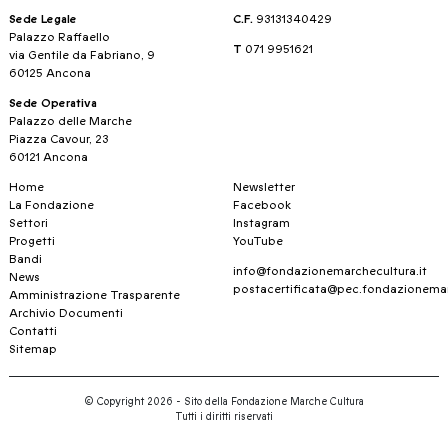
Sede Legale
C.F.
93131340429
Palazzo Raffaello
T
071 9951621
via Gentile da Fabriano, 9
60125 Ancona
Sede Operativa
Palazzo delle Marche
Piazza Cavour, 23
60121 Ancona
Home
Newsletter
La Fondazione
Facebook
Settori
Instagram
Progetti
YouTube
Bandi
info@fondazionemarchecultura.it
News
postacertificata@pec.fondazionemar
Amministrazione Trasparente
Archivio Documenti
Contatti
Sitemap
© Copyright 2026 - Sito della Fondazione Marche Cultura
Tutti i diritti riservati