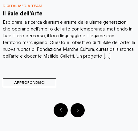
DIGITAL MEDIA TEAM
D
Il Sale dell’Arte
I
Esplorare la ricerca di artisti e artiste delle ultime generazioni
“
che operano nell’ambito dell’arte contemporanea, mettendo in
M
luce il loro percorso, il loro linguaggio e il legame con il
p
territorio marchigiano. Questo è l’obiettivo di “Il Sale dell’Arte”, la
p
o
nuova rubrica di Fondazione Marche Cultura, curata dalla storica
P
dell’arte e docente Matilde Galletti. Un progetto […]
s
i
APPROFONDISCI