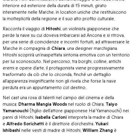
interiore ed esteriore della durata di 15 minuti, girato
interamente nelle Marche, in location uniche che restituiscono
la molteplicità della regione e il suo alto profilo culturale.
Racconta il viaggio di
Hitoshi
, un violinista giapponese che
perde la nave su cui doveva imbarcarsi ad Ancona e si ritrova,
per una serie di coincidenze e incontri fortuiti, ad attraversare le
Marche in compagnia di
Chiara
, una designer marchigiana.
Hitoshi scoprirà un’inaspettata sintonia emotiva con un territorio
per lui sconosciuto. Nel percorso, tra borghi, colline, antichi
eremi e opere d’arte, il protagonista viene progressivamente
trasformato da ciò che lo circonda, finché un dettaglio
all’apparenza insignificante non gli rivela che forse la nave
perduta era un appuntamento col destino.
Nel cast una rosa di talenti nel campo del cinema e della
musica:
Dharma Mangia Woods
nel ruolo di Chiara,
Taiyo
Yamanouchi
(figlio dell’attore giapponese Hal Yamanouchi) nei
panni di Hitoshi,
Isabella Carloni
interpreta la madre di Chiara
e
Alfredo Sorichetti
è il direttore d’orchestra.
Yukari
Ishibashi
nelle vesti di madre di Hitoshi,
William Zhang
è