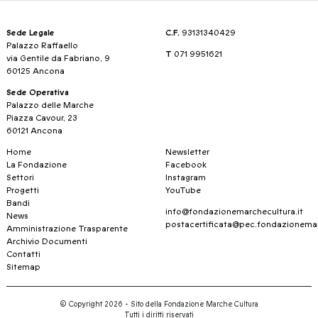
Sede Legale
C.F.
93131340429
Palazzo Raffaello
T
071 9951621
via Gentile da Fabriano, 9
60125 Ancona
Sede Operativa
Palazzo delle Marche
Piazza Cavour, 23
60121 Ancona
Home
Newsletter
La Fondazione
Facebook
Settori
Instagram
Progetti
YouTube
Bandi
info@fondazionemarchecultura.it
News
postacertificata@pec.fondazionemar
Amministrazione Trasparente
Archivio Documenti
Contatti
Sitemap
© Copyright 2026 - Sito della Fondazione Marche Cultura
Tutti i diritti riservati