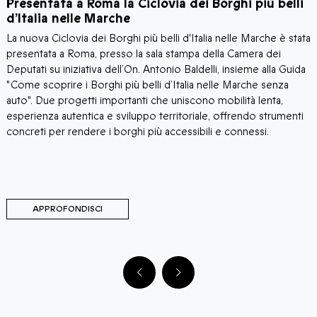
Presentata a Roma la Ciclovia dei Borghi più belli
T
d’Italia nelle Marche
La nuova Ciclovia dei Borghi più belli d'Italia nelle Marche è stata
I
presentata a Roma, presso la sala stampa della Camera dei
a
Deputati su iniziativa dell’On. Antonio Baldelli, insieme alla Guida
p
"Come scoprire i Borghi più belli d’Italia nelle Marche senza
c
auto". Due progetti importanti che uniscono mobilità lenta,
Q
esperienza autentica e sviluppo territoriale, offrendo strumenti
d
concreti per rendere i borghi più accessibili e connessi.
c
R
t
APPROFONDISCI