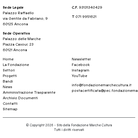
Sede Legale
C.F.
93131340429
Palazzo Raffaello
T
071 9951621
via Gentile da Fabriano, 9
60125 Ancona
Sede Operativa
Palazzo delle Marche
Piazza Cavour, 23
60121 Ancona
Home
Newsletter
La Fondazione
Facebook
Settori
Instagram
Progetti
YouTube
Bandi
info@fondazionemarchecultura.it
News
postacertificata@pec.fondazionemar
Amministrazione Trasparente
Archivio Documenti
Contatti
Sitemap
© Copyright 2026 - Sito della Fondazione Marche Cultura
Tutti i diritti riservati