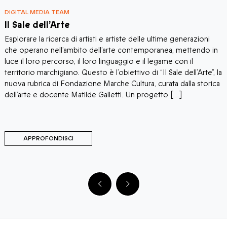
 MEDIA TEAM
DIGITAL ME
 dell’Arte
Insolito
marchig
 la ricerca di artisti e artiste delle ultime generazioni
“Insolito C
ano nell’ambito dell’arte contemporanea, mettendo in
Marche Cult
oro percorso, il loro linguaggio e il legame con il
pedagogista
o marchigiano. Questo è l’obiettivo di “Il Sale dell’Arte”, la
principali 
brica di Fondazione Marche Cultura, curata dalla storica
Podcast. At
e e docente Matilde Galletti. Un progetto […]
storie, luo
innovazion
PROFONDISCI
APPR